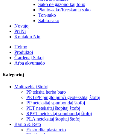
Sako de gazono kaj folio
Planto-sako/Kreskanta sako
Ton-sako
Sablo-sako
Novaĵoj
Pri Ni
Kontaktu Nin
Hejmo
Produktoj
Ĝardenaj Sakoj
Arba akvumado
Kategorioj
Multuzeblaj ŝtofoj
PP teksita herba baro
PET/PP pinglo punĉi geotekstilaj ŝtofoj
PP neteksitaj spunbondaj ŝtofoj
PET neteksitaj ŝtopitaj ŝtofoj
RPET neteksitaj spunbondaj ŝtofoj
PLA neteksitaj ŝtopitaj ŝtofoj
Barilo & Reto
Ekstrudita plasta reto