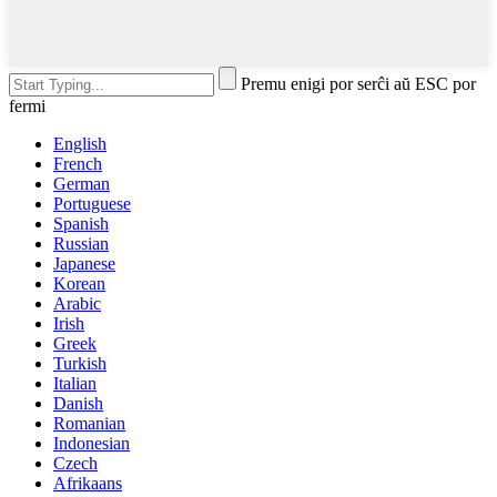
Premu enigi por serĉi aŭ ESC por
fermi
English
French
German
Portuguese
Spanish
Russian
Japanese
Korean
Arabic
Irish
Greek
Turkish
Italian
Danish
Romanian
Indonesian
Czech
Afrikaans