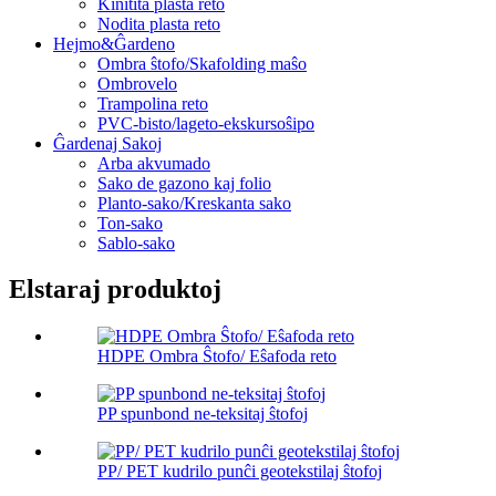
Kinitita plasta reto
Nodita plasta reto
Hejmo&Ĝardeno
Ombra ŝtofo/Skafolding maŝo
Ombrovelo
Trampolina reto
PVC-bisto/lageto-ekskursoŝipo
Ĝardenaj Sakoj
Arba akvumado
Sako de gazono kaj folio
Planto-sako/Kreskanta sako
Ton-sako
Sablo-sako
Elstaraj produktoj
HDPE Ombra Ŝtofo/ Eŝafoda reto
PP spunbond ne-teksitaj ŝtofoj
PP/ PET kudrilo punĉi geotekstilaj ŝtofoj