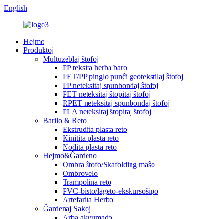
English
Hejmo
Produktoj
Multuzeblaj ŝtofoj
PP teksita herba baro
PET/PP pinglo punĉi geotekstilaj ŝtofoj
PP neteksitaj spunbondaj ŝtofoj
PET neteksitaj ŝtopitaj ŝtofoj
RPET neteksitaj spunbondaj ŝtofoj
PLA neteksitaj ŝtopitaj ŝtofoj
Barilo & Reto
Ekstrudita plasta reto
Kinitita plasta reto
Nodita plasta reto
Hejmo&Ĝardeno
Ombra ŝtofo/Skafolding maŝo
Ombrovelo
Trampolina reto
PVC-bisto/lageto-ekskursoŝipo
Artefarita Herbo
Ĝardenaj Sakoj
Arba akvumado