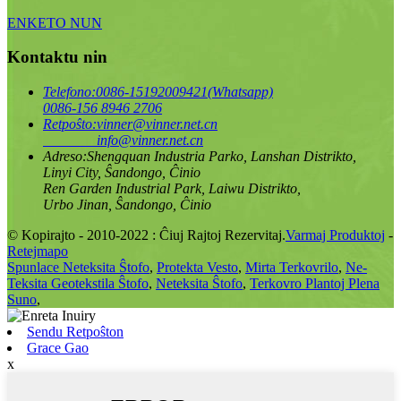
ENKETO NUN
Kontaktu nin
Telefono:
0086-15192009421(Whatsapp)
0086-156 8946 2706
Retpoŝto:
vinner@vinner.net.cn
info@vinner.net.cn
Adreso:
Shengquan Industria Parko, Lanshan Distrikto,
Linyi City, Ŝandongo, Ĉinio
Ren Garden Industrial Park, Laiwu Distrikto,
Urbo Jinan, Ŝandongo, Ĉinio
© Kopirajto - 2010-2022 : Ĉiuj Rajtoj Rezervitaj.
Varmaj Produktoj
-
Retejmapo
Spunlace Neteksita Ŝtofo
,
Protekta Vesto
,
Mirta Terkovrilo
,
Ne-
Teksita Geotekstila Ŝtofo
,
Neteksita Ŝtofo
,
Terkovro Plantoj Plena
Suno
,
Sendu Retpoŝton
Grace Gao
x