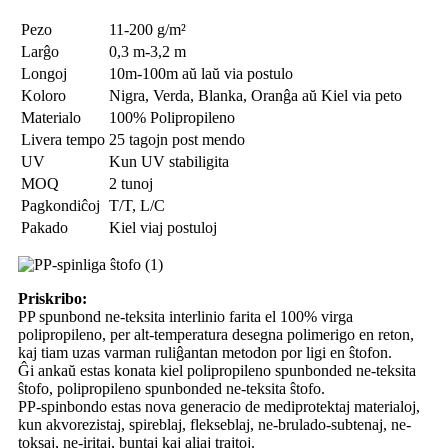
Pezo
11-200 g/m²
Larĝo
0,3 m-3,2 m
Longoj
10m-100m aŭ laŭ via postulo
Koloro
Nigra, Verda, Blanka, Oranĝa aŭ Kiel via peto
Materialo
100% Polipropileno
Livera tempo
25 tagojn post mendo
UV
Kun UV stabiligita
MOQ
2 tunoj
Pagkondiĉoj
T/T, L/C
Pakado
Kiel viaj postuloj
Priskribo:
PP spunbond ne-teksita interlinio farita el 100% virga
polipropileno, per alt-temperatura desegna polimerigo en reton,
kaj tiam uzas varman ruliĝantan metodon por ligi en ŝtofon.
Ĝi ankaŭ estas konata kiel polipropileno spunbonded ne-teksita
ŝtofo, polipropileno spunbonded ne-teksita ŝtofo.
PP-spinbondo estas nova generacio de mediprotektaj materialoj,
kun akvorezistaj, spireblaj, flekseblaj, ne-brulado-subtenaj, ne-
toksaj, ne-iritaj, buntaj kaj aliaj trajtoj.