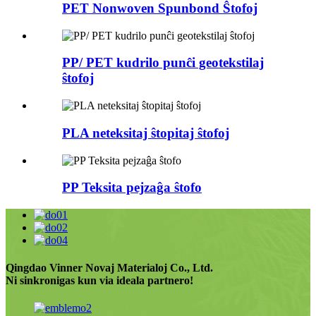
PET Nonwoven Spunbond Ŝtofoj
PP/ PET kudrilo punĉi geotekstilaj
ŝtofoj
PLA neteksitaj ŝtopitaj ŝtofoj
PP Teksita pejzaĝa ŝtofo
Qingdao Vinner Novaj Materialoj Co., Ltd.
Ni sinkronigas kun via ideala partnero!