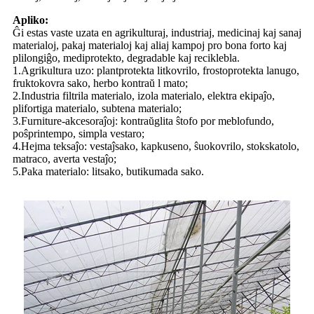
Apliko:
Ĝi estas vaste uzata en agrikulturaj, industriaj, medicinaj kaj sanaj
materialoj, pakaj materialoj kaj aliaj kampoj pro bona forto kaj
plilongiĝo, mediprotekto, degradable kaj reciklebla.
1.Agrikultura uzo: plantprotekta litkovrilo, frostoprotekta lanugo,
fruktokovra sako, herbo kontraŭ l mato;
2.Industria filtrila materialo, izola materialo, elektra ekipaĵo,
plifortiga materialo, subtena materialo;
3.Furniture-akcesoraĵoj: kontraŭglita ŝtofo por meblofundo,
poŝprintempo, simpla vestaro;
4.Hejma teksaĵo: vestaĵsako, kapkuseno, ŝuokovrilo, stokskatolo,
matraco, averta vestaĵo;
5.Paka materialo: litsako, butikumada sako.