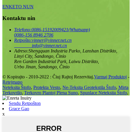
ENKETO NUN
Kontaktu nin
Telefono:
0086-15192009421(Whatsapp)
0086-156 8946 2706
Retpoŝto:
vinner@vinner.net.cn
info@vinner.net.cn
Adreso:
Shengquan Industria Parko, Lanshan Distrikto,
Linyi City, Ŝandongo, Ĉinio
Ren Garden Industrial Park, Laiwu Distrikto,
Urbo Jinan, Ŝandongo, Ĉinio
© Kopirajto - 2010-2022 : Ĉiuj Rajtoj Rezervitaj.
Varmaj Produktoj
-
Retejmapo
Neteksita Ŝtofo
,
Protekta Vesto
,
Ne-Teksita Geotekstila Ŝtofo
,
Mirta
Terkovrilo
,
Terkovro Plantoj Plena Suno
,
Spunlace Neteksita Ŝtofo
,
Sendu Retpoŝton
Grace Gao
x