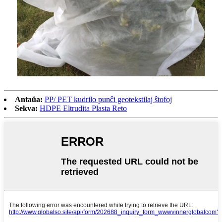
Antaŭa:
PP/ PET kudrilo punĉi geotekstilaj ŝtofoj
Sekva:
HDPE Eltrudita Plasta Reto