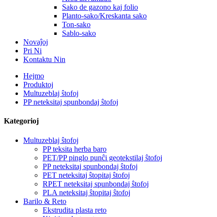
Sako de gazono kaj folio
Planto-sako/Kreskanta sako
Ton-sako
Sablo-sako
Novaĵoj
Pri Ni
Kontaktu Nin
Hejmo
Produktoj
Multuzeblaj ŝtofoj
PP neteksitaj spunbondaj ŝtofoj
Kategorioj
Multuzeblaj ŝtofoj
PP teksita herba baro
PET/PP pinglo punĉi geotekstilaj ŝtofoj
PP neteksitaj spunbondaj ŝtofoj
PET neteksitaj ŝtopitaj ŝtofoj
RPET neteksitaj spunbondaj ŝtofoj
PLA neteksitaj ŝtopitaj ŝtofoj
Barilo & Reto
Ekstrudita plasta reto