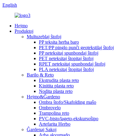
English
Hejmo
Produktoj
Multuzeblaj ŝtofoj
PP teksita herba baro
PET/PP pinglo punĉi geotekstilaj ŝtofoj
PP neteksitaj spunbondaj ŝtofoj
PET neteksitaj ŝtopitaj ŝtofoj
RPET neteksitaj spunbondaj ŝtofoj
PLA neteksitaj ŝtopitaj ŝtofoj
Barilo & Reto
Ekstrudita plasta reto
Kinitita plasta reto
Nodita plasta reto
Hejmo&Ĝardeno
Ombra ŝtofo/Skafolding maŝo
Ombrovelo
Trampolina reto
PVC-bisto/lageto-ekskursoŝipo
Artefarita Herbo
Ĝardenaj Sakoj
Arba akvumado