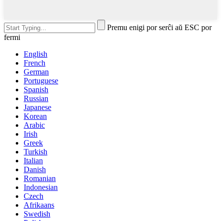
Premu enigi por serĉi aŭ ESC por
fermi
English
French
German
Portuguese
Spanish
Russian
Japanese
Korean
Arabic
Irish
Greek
Turkish
Italian
Danish
Romanian
Indonesian
Czech
Afrikaans
Swedish