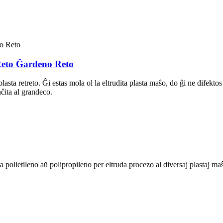
Reto Ĝardeno Reto
lasta retreto. Ĝi estas mola ol la eltrudita plasta maŝo, do ĝi ne difektos 
nĉita al grandeco.
ca polietileno aŭ polipropileno per eltruda procezo al diversaj plastaj ma