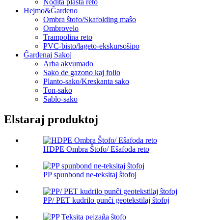
Nodita plasta reto
Hejmo&Ĝardeno
Ombra ŝtofo/Skafolding maŝo
Ombrovelo
Trampolina reto
PVC-bisto/lageto-ekskursoŝipo
Ĝardenaj Sakoj
Arba akvumado
Sako de gazono kaj folio
Planto-sako/Kreskanta sako
Ton-sako
Sablo-sako
Elstaraj produktoj
HDPE Ombra Ŝtofo/ Eŝafoda reto
PP spunbond ne-teksitaj ŝtofoj
PP/ PET kudrilo punĉi geotekstilaj ŝtofoj