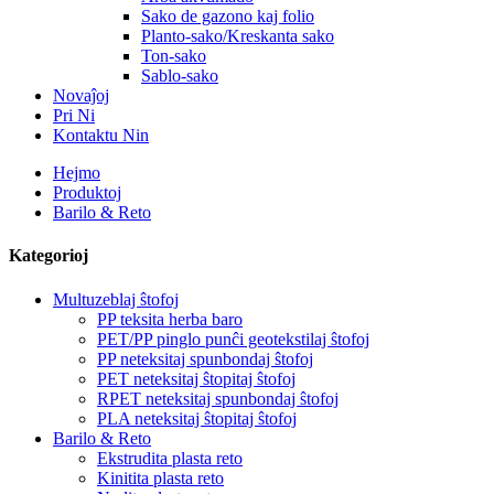
Sako de gazono kaj folio
Planto-sako/Kreskanta sako
Ton-sako
Sablo-sako
Novaĵoj
Pri Ni
Kontaktu Nin
Hejmo
Produktoj
Barilo & Reto
Kategorioj
Multuzeblaj ŝtofoj
PP teksita herba baro
PET/PP pinglo punĉi geotekstilaj ŝtofoj
PP neteksitaj spunbondaj ŝtofoj
PET neteksitaj ŝtopitaj ŝtofoj
RPET neteksitaj spunbondaj ŝtofoj
PLA neteksitaj ŝtopitaj ŝtofoj
Barilo & Reto
Ekstrudita plasta reto
Kinitita plasta reto