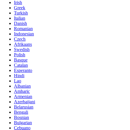
Irish
Greek
Turkish
Italian
Danish
Romanian
Indonesian
Czech
Afrikaans
Swedish
Polish
Basque
Catalan
Esperanto
Hindi
Lao
Albanian
Amharic
Armenian
Azerbaijani
Belarusian
Bengali
Bosnian
Bulgarian
Cebuano