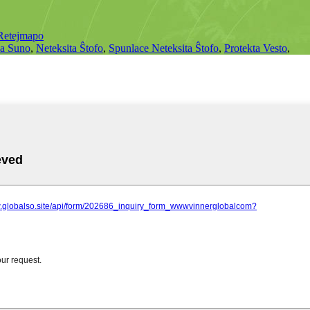
Retejmapo
na Suno
,
Neteksita Ŝtofo
,
Spunlace Neteksita Ŝtofo
,
Protekta Vesto
,