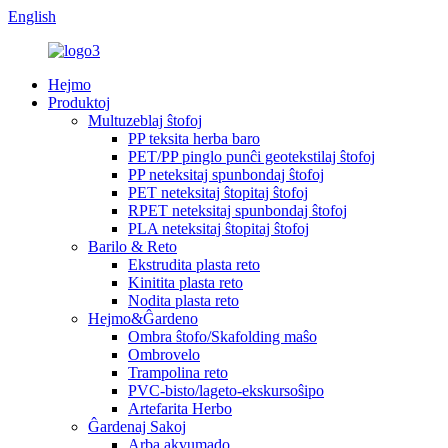
English
Hejmo
Produktoj
Multuzeblaj ŝtofoj
PP teksita herba baro
PET/PP pinglo punĉi geotekstilaj ŝtofoj
PP neteksitaj spunbondaj ŝtofoj
PET neteksitaj ŝtopitaj ŝtofoj
RPET neteksitaj spunbondaj ŝtofoj
PLA neteksitaj ŝtopitaj ŝtofoj
Barilo & Reto
Ekstrudita plasta reto
Kinitita plasta reto
Nodita plasta reto
Hejmo&Ĝardeno
Ombra ŝtofo/Skafolding maŝo
Ombrovelo
Trampolina reto
PVC-bisto/lageto-ekskursoŝipo
Artefarita Herbo
Ĝardenaj Sakoj
Arba akvumado