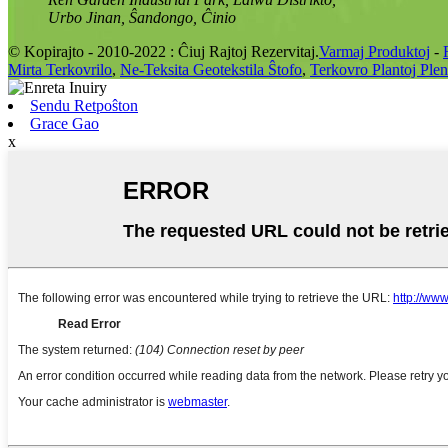
Urbo Jinan, Ŝandongo, Ĉinio
© Kopirajto - 2010-2022 : Ĉiuj Rajtoj Rezervitaj.
Varmaj Produktoj
-
Mirta Terkovrilo
,
Ne-Teksita Geotekstila Ŝtofo
,
Terkovro Plantoj Ple
Sendu Retpoŝton
Grace Gao
x