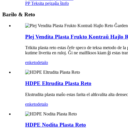
PP Teksita pejzaĝa ŝtofo
Barilo & Reto
Plej Vendita Plasta Frukto Kontraŭ Hajlo 
Trikita plasta reto estas ĉefe speco de teksa metodo de la p
kutime liverita en ruloj. Ĝi ne malfiksos kiam ĝi estas tra
enketo
detalo
HDPE Eltrudita Plasta Reto
Ekstrudita plasta maŝo estas farita el altkvalita alta dense
enketo
detalo
HDPE Nodita Plasta Reto