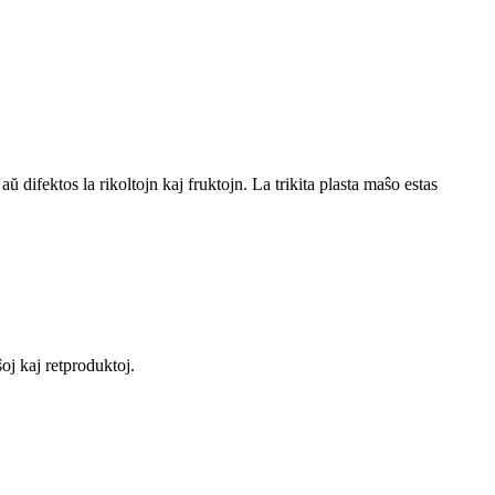
aŭ difektos la rikoltojn kaj fruktojn. La trikita plasta maŝo estas
ŝoj kaj retproduktoj.