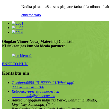
Nodita plasta maŝo estas plejparte farita el la nilono aŭ a
enketo
detalo
Qingdao Vinner Novaj Materialoj Co., Ltd.
Ni sinkronigas kun via ideala partnero!
ENKETO NUN
Kontaktu nin
Telefono:
0086-15192009421(Whatsapp)
0086-156 8946 2706
Retpoŝto:
vinner@vinner.net.cn
info@vinner.net.cn
Adreso:
Shengquan Industria Parko, Lanshan Distrikto,
Linyi City, Ŝandongo, Ĉinio
Ren Garden Industrial Park, Laiwu Distrikto,