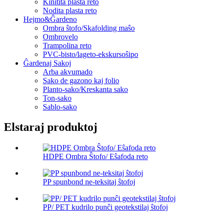
Kinitita plasta reto
Nodita plasta reto
Hejmo&Ĝardeno
Ombra ŝtofo/Skafolding maŝo
Ombrovelo
Trampolina reto
PVC-bisto/lageto-ekskursoŝipo
Ĝardenaj Sakoj
Arba akvumado
Sako de gazono kaj folio
Planto-sako/Kreskanta sako
Ton-sako
Sablo-sako
Elstaraj produktoj
HDPE Ombra Ŝtofo/ Eŝafoda reto
PP spunbond ne-teksitaj ŝtofoj
PP/ PET kudrilo punĉi geotekstilaj ŝtofoj