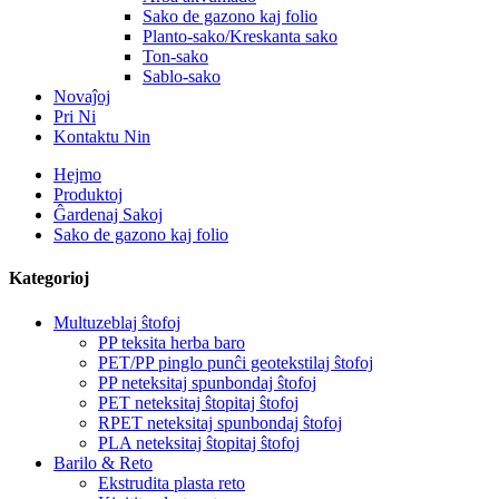
Sako de gazono kaj folio
Planto-sako/Kreskanta sako
Ton-sako
Sablo-sako
Novaĵoj
Pri Ni
Kontaktu Nin
Hejmo
Produktoj
Ĝardenaj Sakoj
Sako de gazono kaj folio
Kategorioj
Multuzeblaj ŝtofoj
PP teksita herba baro
PET/PP pinglo punĉi geotekstilaj ŝtofoj
PP neteksitaj spunbondaj ŝtofoj
PET neteksitaj ŝtopitaj ŝtofoj
RPET neteksitaj spunbondaj ŝtofoj
PLA neteksitaj ŝtopitaj ŝtofoj
Barilo & Reto
Ekstrudita plasta reto