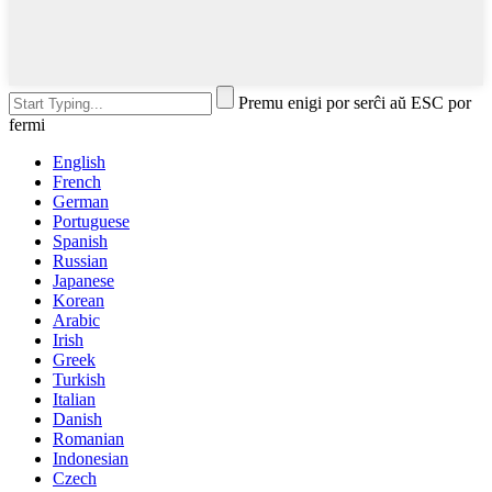
Premu enigi por serĉi aŭ ESC por
fermi
English
French
German
Portuguese
Spanish
Russian
Japanese
Korean
Arabic
Irish
Greek
Turkish
Italian
Danish
Romanian
Indonesian
Czech