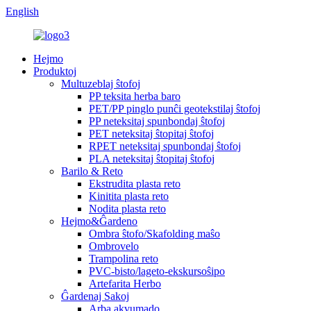
English
Hejmo
Produktoj
Multuzeblaj ŝtofoj
PP teksita herba baro
PET/PP pinglo punĉi geotekstilaj ŝtofoj
PP neteksitaj spunbondaj ŝtofoj
PET neteksitaj ŝtopitaj ŝtofoj
RPET neteksitaj spunbondaj ŝtofoj
PLA neteksitaj ŝtopitaj ŝtofoj
Barilo & Reto
Ekstrudita plasta reto
Kinitita plasta reto
Nodita plasta reto
Hejmo&Ĝardeno
Ombra ŝtofo/Skafolding maŝo
Ombrovelo
Trampolina reto
PVC-bisto/lageto-ekskursoŝipo
Artefarita Herbo
Ĝardenaj Sakoj
Arba akvumado