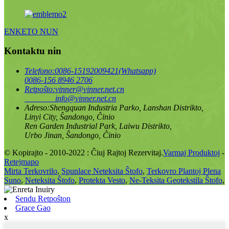
ENKETO NUN
Kontaktu nin
Telefono:
0086-15192009421(Whatsapp)
0086-156 8946 2706
Retpoŝto:
vinner@vinner.net.cn
info@vinner.net.cn
Adreso:
Shengquan Industria Parko, Lanshan Distrikto,
Linyi City, Ŝandongo, Ĉinio
Ren Garden Industrial Park, Laiwu Distrikto,
Urbo Jinan, Ŝandongo, Ĉinio
© Kopirajto - 2010-2022 : Ĉiuj Rajtoj Rezervitaj.
Varmaj Produktoj
-
Retejmapo
Mirta Terkovrilo
,
Spunlace Neteksita Ŝtofo
,
Terkovro Plantoj Plena
Suno
,
Neteksita Ŝtofo
,
Protekta Vesto
,
Ne-Teksita Geotekstila Ŝtofo
,
Sendu Retpoŝton
Grace Gao
x