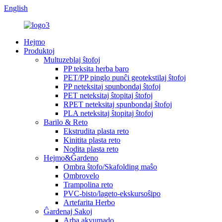
English
Hejmo
Produktoj
Multuzeblaj ŝtofoj
PP teksita herba baro
PET/PP pinglo punĉi geotekstilaj ŝtofoj
PP neteksitaj spunbondaj ŝtofoj
PET neteksitaj ŝtopitaj ŝtofoj
RPET neteksitaj spunbondaj ŝtofoj
PLA neteksitaj ŝtopitaj ŝtofoj
Barilo & Reto
Ekstrudita plasta reto
Kinitita plasta reto
Nodita plasta reto
Hejmo&Ĝardeno
Ombra ŝtofo/Skafolding maŝo
Ombrovelo
Trampolina reto
PVC-bisto/lageto-ekskursoŝipo
Artefarita Herbo
Ĝardenaj Sakoj
Arba akvumado