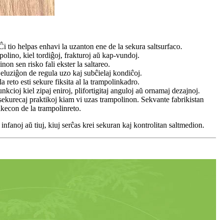
Ĉi tio helpas enhavi la uzanton ene de la sekura saltsurfaco.
olino, kiel tordiĝoj, frakturoj aŭ kap-vundoj.
non sen risko fali ekster la saltareo.
la eluziĝon de regula uzo kaj subĉielaj kondiĉoj.
la reto esti sekure fiksita al la trampolinkadro.
cioj kiel zipaj eniroj, plifortigitaj anguloj aŭ ornamaj dezajnoj.
sekurecaj praktikoj kiam vi uzas trampolinon. Sekvante fabrikistan
fikecon de la trampolinreto.
nfanoj aŭ tiuj, kiuj serĉas krei sekuran kaj kontrolitan saltmedion.