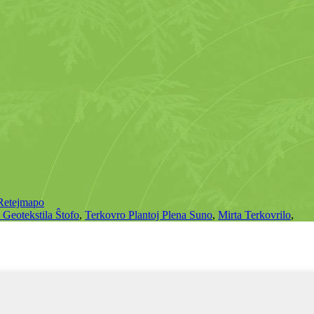
Retejmapo
 Geotekstila Ŝtofo
,
Terkovro Plantoj Plena Suno
,
Mirta Terkovrilo
,