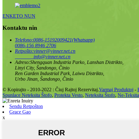
ENKETO NUN
Kontaktu nin
Telefono:
0086-15192009421(Whatsapp)
0086-156 8946 2706
Retpoŝto:
vinner@vinner.net.cn
info@vinner.net.cn
Adreso:
Shengquan Industria Parko, Lanshan Distrikto,
Linyi City, Ŝandongo, Ĉinio
Ren Garden Industrial Park, Laiwu Distrikto,
Urbo Jinan, Ŝandongo, Ĉinio
© Kopirajto - 2010-2022 : Ĉiuj Rajtoj Rezervitaj.
Varmaj Produktoj
-
Spunlace Neteksita Ŝtofo
,
Protekta Vesto
,
Neteksita Ŝtofo
,
Ne-Teksita
Sendu Retpoŝton
Grace Gao
x