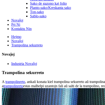
Sako de gazono kaj folio
Planto-sako/Kreskanta sako
Ton-sako
Sablo-sako
Novaĵoj
Pri Ni
Kontaktu Nin
Hejmo
Novaĵoj
Trampolina sekurreto
Novaĵoj
Industria Novaĵoj
Trampolina sekurreto
A
trampolinreto
, ankaŭ konata kiel trampolina sekurreto aŭ trampolina
a
trampolinreto
estas malhelpi uzantojn fali aŭ salti de la trampolino, r