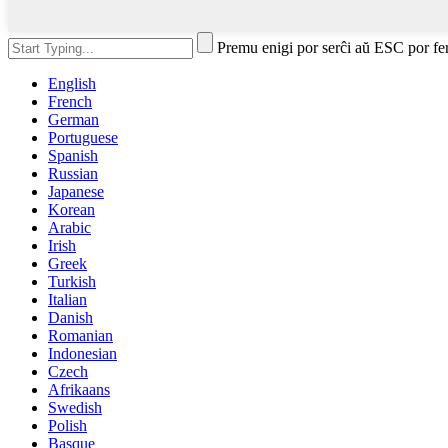
Premu enigi por serĉi aŭ ESC por fe
English
French
German
Portuguese
Spanish
Russian
Japanese
Korean
Arabic
Irish
Greek
Turkish
Italian
Danish
Romanian
Indonesian
Czech
Afrikaans
Swedish
Polish
Basque