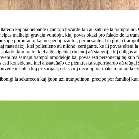
ltareon kaj malhelpante uzantojn hazarde fali aŭ salti de la trampolino. 
elpas malhelpi gravajn vundojn, kiuj povas okazi pro falado de la tramp
ecipe por infanoj kaj nespertaj uzantoj, permesante al ili ĝui la trampoli
aj materialoj, kiel polietileno aŭ nilono, certigante, ke ili povas elteni 
stalado, kun trajtoj kiel alĝustigeblaj rimenoj aŭ stangoj, kiuj ebligas al 
veni malsamajn trampolinmodelojn kaj povas esti personecigitaj kun funk
 esti konsiderata kiel anstataŭaĵo de plenkreska superrigardo aŭ taŭgaj 
konvene instalita kaj prizorgata, estas ĉiuj decidaj por maksimumigi la e
ibonigi la sekurecon kaj ĝuon uzi trampolinon, precipe por familioj kun i