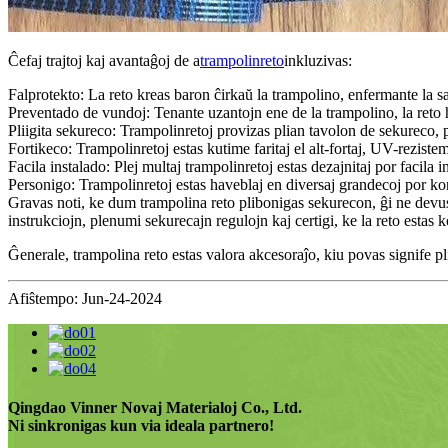
Ĉefaj trajtoj kaj avantaĝoj de a
trampolinreto
inkluzivas:
Falprotekto: La reto kreas baron ĉirkaŭ la trampolino, enfermante la sa
Preventado de vundoj: Tenante uzantojn ene de la trampolino, la reto h
Pliigita sekureco: Trampolinretoj provizas plian tavolon de sekureco, pr
Fortikeco: Trampolinretoj estas kutime faritaj el alt-fortaj, UV-rezistem
Facila instalado: Plej multaj trampolinretoj estas dezajnitaj por facila in
Personigo: Trampolinretoj estas haveblaj en diversaj grandecoj por kon
Gravas noti, ke dum trampolina reto plibonigas sekurecon, ĝi ne devus
instrukciojn, plenumi sekurecajn regulojn kaj certigi, ke la reto estas 
Ĝenerale, trampolina reto estas valora akcesoraĵo, kiu povas signife pl
Afiŝtempo: Jun-24-2024
Qingdao Vinner Novaj Materialoj Co., Ltd.
Ni sinkronigas kun via ideala partnero!