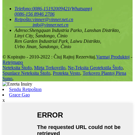
Telefono:
0086-15192009421(Whatsapp)
0086-156 8946 2706
Retpoŝto:
vinner@vinner.net.cn
info@vinner.net.cn
Adreso:
Shengquan Industria Parko, Lanshan Distrikto,
Linyi City, Ŝandongo, Ĉinio
Ren Garden Industrial Park, Laiwu Distrikto,
Urbo Jinan, Ŝandongo, Ĉinio
© Kopirajto - 2010-2022 : Ĉiuj Rajtoj Rezervitaj.
Varmaj Produktoj
-
Retejmapo
Neteksita Ŝtofo
,
Mirta Terkovrilo
,
Ne-Teksita Geotekstila Ŝtofo
,
Spunlace Neteksita Ŝtofo
,
Protekta Vesto
,
Terkovro Plantoj Plena
Suno
,
Sendu Retpoŝton
Grace Gao
x