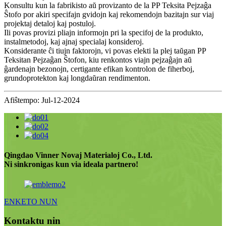
Konsultu kun la fabrikisto aŭ provizanto de la PP Teksita Pejzaĝa
Ŝtofo por akiri specifajn gvidojn kaj rekomendojn bazitajn sur viaj
projektaj detaloj kaj postuloj.
Ili povas provizi pliajn informojn pri la specifoj de la produkto,
instalmetodoj, kaj ajnaj specialaj konsideroj.
Konsiderante ĉi tiujn faktorojn, vi povas elekti la plej taŭgan PP
Teksitan Pejzaĝan Ŝtofon, kiu renkontos viajn pejzaĝajn aŭ
ĝardenajn bezonojn, certigante efikan kontrolon de fiherboj,
grundoprotekton kaj longdaŭran rendimenton.
Afiŝtempo: Jul-12-2024
Qingdao Vinner Novaj Materialoj Co., Ltd.
Ni sinkronigas kun via ideala partnero!
ENKETO NUN
Kontaktu nin