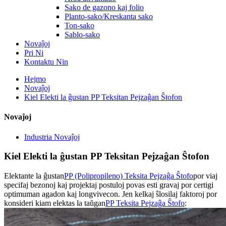
Sako de gazono kaj folio
Planto-sako/Kreskanta sako
Ton-sako
Sablo-sako
Novaĵoj
Pri Ni
Kontaktu Nin
Hejmo
Novaĵoj
Kiel Elekti la ĝustan PP Teksitan Pejzaĝan Ŝtofon
Novaĵoj
Industria Novaĵoj
Kiel Elekti la ĝustan PP Teksitan Pejzaĝan Ŝtofon
Elektante la ĝustan
PP (Polipropileno) Teksita Pejzaĝa Ŝtofo
por viaj
specifaj bezonoj kaj projektaj postuloj povas esti gravaj por certigi
optimuman agadon kaj longvivecon. Jen kelkaj ŝlosilaj faktoroj por
konsideri kiam elektas la taŭgan
PP Teksita Pejzaĝa Ŝtofo
: