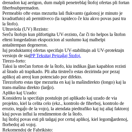
drenadon kaj aerigon, dum malpli penetreblaj ŝtofoj ofertas pli fortan
fiherbsubpremadon.
Permeablo ofte estas mezurita laŭ flukvanto (galonoj je minuto je
kvadratfuto) aŭ permitiveco (la rapideco ĉe kiu akvo povas pasi tra
la ŝtofo).
Ultraviola (UV) Rezisto:
Serĉu ŝtofojn kun plifortigita UV-rezisto, ĉar ĉi tio helpos la ŝtofon
elteni longedaŭran ekspozicion al sunlumo kaj malhelpi
antaŭtempan degeneron.
Iuj produktantoj ofertas specifajn UV-stabilitajn aŭ UV-protektajn
versiojn de siaj
PP Teksitaj Pejzaĝaj Ŝtofoj.
Tirezo-forto:
Taksi la streĉan forton de la ŝtofo, kiu indikas ĝian kapablon rezisti
al ŝirado aŭ trapikado. Pli alta tirstreĉo estas dezirinda por pezaj
aplikoj aŭ areoj kun potencialo por difekto.
Tirezoforto estas tipe mezurita en kaj la maŝindirekto (longo) kaj la
trans-maŝina direkto (larĝo).
Apliko kaj Uzado:
Konsideru la specifajn postulojn pri aplikado kaj uzado de via
projekto, kiel la celita celo (ekz., kontrolo de fiherboj, kontrolo de
erozio, tegaĵo de la vojo), la atendata piedtrafiko kaj iuj aliaj faktoroj
kiuj povas influi la rendimenton de la ŝtofo.
Iuj ŝtofoj povas esti pli taŭgaj por certaj aplikoj, kiel legomĝardenoj,
florbedoj aŭ vojoj.
Rekomendoj de Fabrikisto: