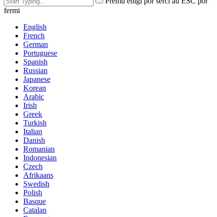
Premu enigi por serĉi aŭ ESC por
fermi
English
French
German
Portuguese
Spanish
Russian
Japanese
Korean
Arabic
Irish
Greek
Turkish
Italian
Danish
Romanian
Indonesian
Czech
Afrikaans
Swedish
Polish
Basque
Catalan