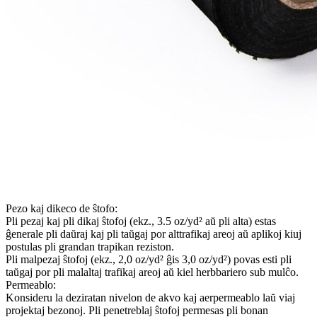
Pezo kaj dikeco de ŝtofo:
Pli pezaj kaj pli dikaj ŝtofoj (ekz., 3.5 oz/yd² aŭ pli alta) estas
ĝenerale pli daŭraj kaj pli taŭgaj por alttrafikaj areoj aŭ aplikoj kiuj
postulas pli grandan trapikan reziston.
Pli malpezaj ŝtofoj (ekz., 2,0 oz/yd² ĝis 3,0 oz/yd²) povas esti pli
taŭgaj por pli malaltaj trafikaj areoj aŭ kiel herbbariero sub mulĉo.
Permeablo:
Konsideru la deziratan nivelon de akvo kaj aerpermeablo laŭ viaj
projektaj bezonoj. Pli penetreblaj ŝtofoj permesas pli bonan