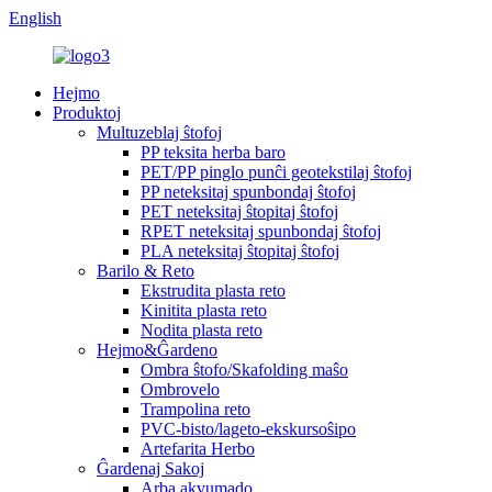
English
Hejmo
Produktoj
Multuzeblaj ŝtofoj
PP teksita herba baro
PET/PP pinglo punĉi geotekstilaj ŝtofoj
PP neteksitaj spunbondaj ŝtofoj
PET neteksitaj ŝtopitaj ŝtofoj
RPET neteksitaj spunbondaj ŝtofoj
PLA neteksitaj ŝtopitaj ŝtofoj
Barilo & Reto
Ekstrudita plasta reto
Kinitita plasta reto
Nodita plasta reto
Hejmo&Ĝardeno
Ombra ŝtofo/Skafolding maŝo
Ombrovelo
Trampolina reto
PVC-bisto/lageto-ekskursoŝipo
Artefarita Herbo
Ĝardenaj Sakoj
Arba akvumado