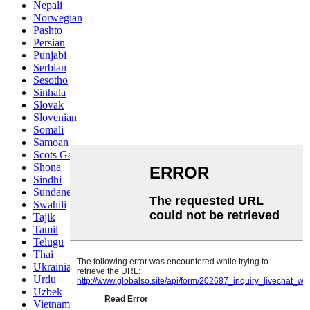
Nepali
Norwegian
Pashto
Persian
Punjabi
Serbian
Sesotho
Sinhala
Slovak
Slovenian
Somali
Samoan
Scots Gaelic
Shona
Sindhi
Sundanese
Swahili
Tajik
Tamil
Telugu
Thai
Ukrainian
Urdu
Uzbek
Vietnamese